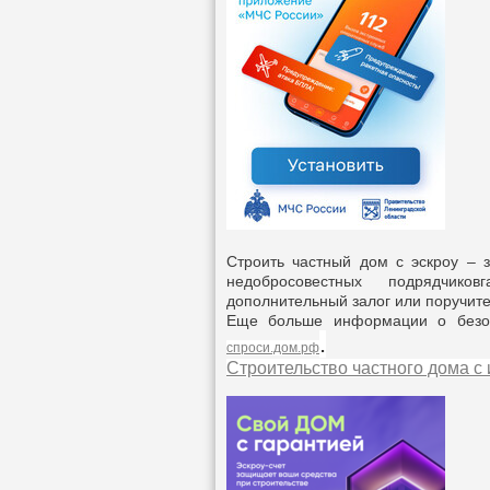
Строить частный дом с эскроу – з
недобросовестных подрядчиков
дополнительный залог или поручит
Еще больше информации о без
.
спроси.дом.рф
С
троительство частного дома с