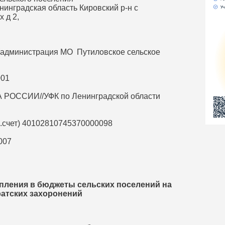
нинградская область Кировский р-н с
 д 2,
 (администрация МО Путиловское сельское
001
ОССИИ//УФК по Ленинградской области
р.счет) 40102810745370000098
007
пления в бюджеты сельских поселений на
ратских захоронений