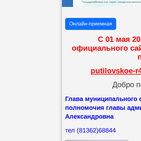
Онлайн-приемная
С 01 мая 20
официального са
putilovskoe-
Добро п
Глава муниципального
полномочия главы адми
Александровна
тел (81362)68844