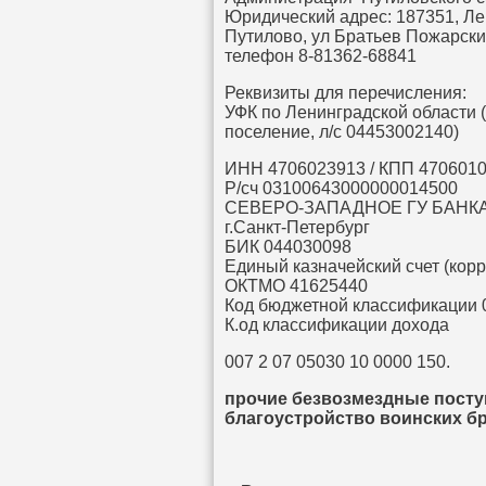
Юридический адрес: 187351, Ле
Путилово, ул Братьев Пожарских
телефон 8-81362-68841
Реквизиты для перечисления:
УФК по Ленинградской области
поселение, л/с 04453002140)
ИНН 4706023913 / КПП 470601
Р/сч 03100643000000014500
СЕВЕРО-ЗАПАДНОЕ ГУ БАНКА Р
г.Санкт-Петербург
БИК 044030098
Единый казначейский счет (кор
ОКТМО 41625440
Код бюджетной классификации 
К.од классификации дохода
007 2 07 05030 10 0000 150.
прочие безвозмездные посту
благоустройство воинских б