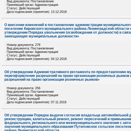
Вид документа: Постановление
Принявший орган: Администрация
Статус: Действующий
Дата подписания (принятия): 13.12.2018
О внесении изменений в постановление администрации муниципальног
поселение Кировского муниципального района Ленинградской области о
утверждении Порядка увольнения (освобождения от должности) в связи
замещающих муниципальные должности»
Номер документа: 278
Вид документа: Постановление
Принявший орган: Администрация
Статус: Действующий
Дата подписания (принятия): 04.12.2018
Об утверждении Административного регламента по предоставлению м
переоформление разрешений на право организации розничных рынков 
разрешений на право организации розничных рынков»
Номер документа: 256
Вид документа: Постановление
Принявший орган: Администрация
Статус: Действующий
Дата подписания (принятия): 07.11.2018
Об утверждении Порядка выдачи согласия владельца автомобильной до
реконструкцию, капитальный ремонт, ремонт пересечений и примыкани
федерального, регионального или межмуниципального значения с авт
значения муниципального образования Путиловское сельское поселен
района Ленинградской области