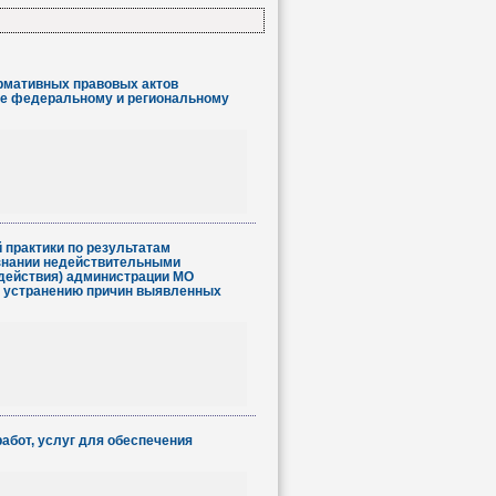
рмативных правовых актов
ие федеральному и региональному
 практики по результатам
изнании недействительными
здействия) администрации МО
и устранению причин выявленных
абот, услуг для обеспечения