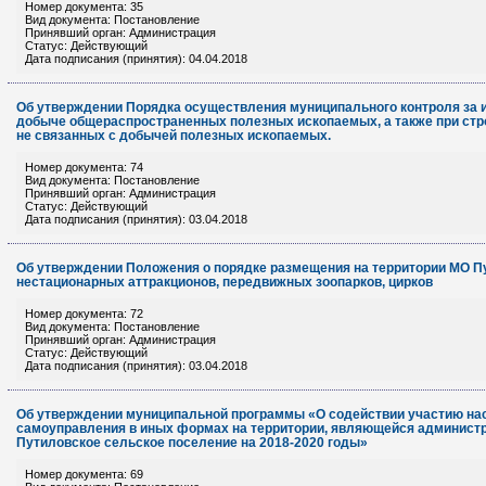
Номер документа: 35
Вид документа: Постановление
Принявший орган: Администрация
Статус: Действующий
Дата подписания (принятия): 04.04.2018
Об утверждении Порядка осуществления муниципального контроля за и
добыче общераспространенных полезных ископаемых, а также при стр
не связанных с добычей полезных ископаемых.
Номер документа: 74
Вид документа: Постановление
Принявший орган: Администрация
Статус: Действующий
Дата подписания (принятия): 03.04.2018
Об утверждении Положения о порядке размещения на территории МО П
нестационарных аттракционов, передвижных зоопарков, цирков
Номер документа: 72
Вид документа: Постановление
Принявший орган: Администрация
Статус: Действующий
Дата подписания (принятия): 03.04.2018
Об утверждении муниципальной программы «О содействии участию на
самоуправления в иных формах на территории, являющейся администр
Путиловское сельское поселение на 2018-2020 годы»
Номер документа: 69