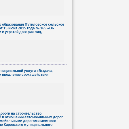
о образования Путиловское сельское
т 15 июня 2015 года № 165 «Об
 с утратой доверия лиц,
униципальной услуги «Выдача,
и продление срока действия
роги на строительство,
й в отношении автомобильных дорог
омобильными дорогами местного
ие Кировского муниципального